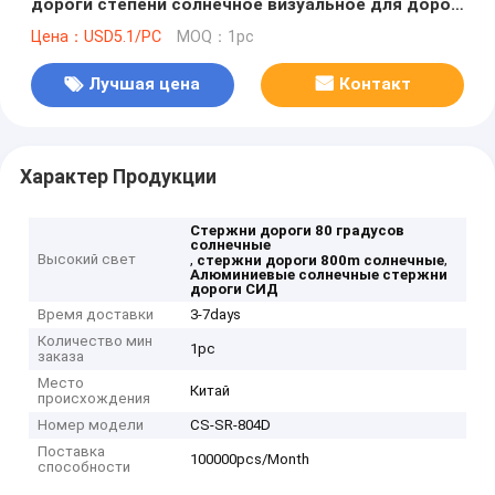
дороги степени солнечное визуальное для дорог
горы
Цена：USD5.1/PC
MOQ：1pc
Лучшая цена
Контакт
Характер Продукции
Стержни дороги 80 градусов
солнечные
Высокий свет
,
,
стержни дороги 800m солнечные
Алюминиевые солнечные стержни
дороги СИД
Время доставки
3-7days
Количество мин
1pc
заказа
Место
Китай
происхождения
Номер модели
CS-SR-804D
Поставка
100000pcs/Month
способности