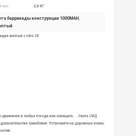
 вес:
0,8 КГ
ета баррикады конструкции 1000MAH
,
желтый
ждая желтый с rohs CE
 движения в любых погоде или освещать. … Света СИД
доказательства трамбовки. Установите на дорожные знаки,
остей.