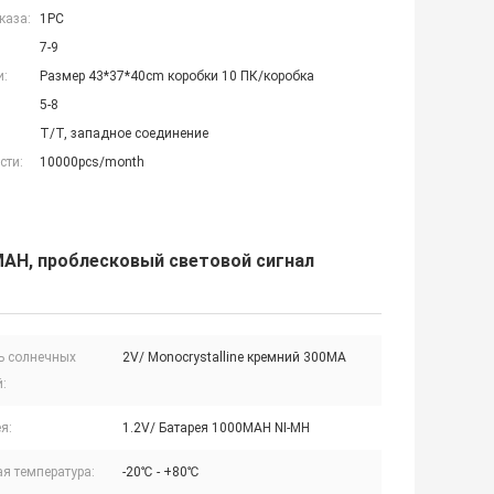
каза:
1PC
7-9
и:
Размер 43*37*40cm коробки 10 ПК/коробка
5-8
T/T, западное соединение
сти:
10000pcs/month
AH, проблесковый световой сигнал
ь солнечных
2V/ Monocrystalline кремний 300MA
:
я:
1.2V/ Батарея 1000MAH NI-MH
я температура:
-20℃ - +80℃