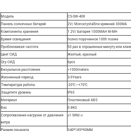
Модель
CS-SW-408
Панель солнечных батарей
2V/ Monocrystalline кремний 300MA
Компоненты хранения
1.2V/ Батарея 1000MAH NI-MH
Время освещения
полно порученное 100h позже
Проблескивая частота
50 раз в спрошенные минуту или кли
Цвет СИД
Желтый, красный
Qty СИД
6pcs
Визуальное расстояние
>1000meters
Жизненный период
3-5Years
Температура работы
-20℃~+70℃
Защитите уровень
IP65
Материал
Пластиковый ABS
Вес
0.8KG
Сопротивление нагрузки от давления
≥1.5KN/㎡
ветра
Размер продукта
340*185*90MM