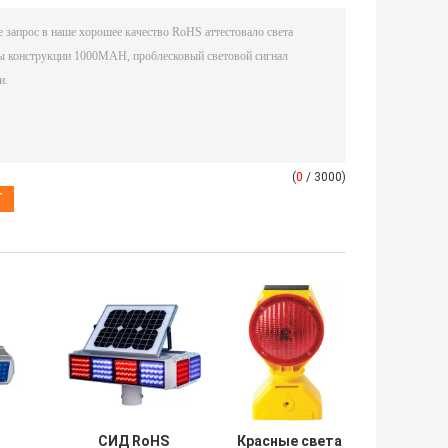
(
0
/ 3000)
СИД RoHS
Красные света