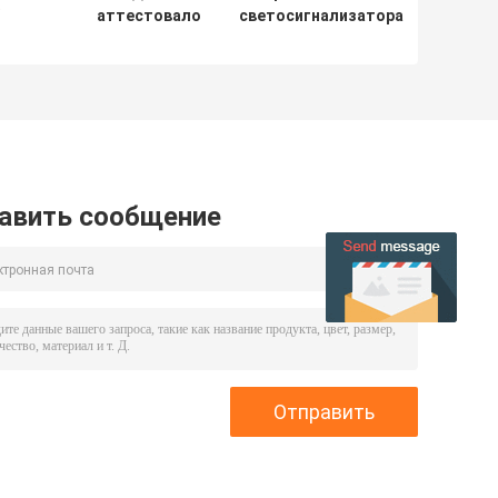
аттестовало
светосигнализатора
й
предупредительные
баррикады 1.2V
световые сигналы
1000MAH для
я
Mono Crystallin анти-
безопасности
УЛЬТРАФИОЛЕТОВОГО
дорожного
на
ПК солнечные
движения
приведенные в
действие
авить сообщение