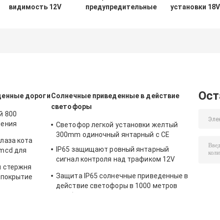
видимость 12V
предупредительные
установки 18V
света 7AH
световые сигналы
12W солнечны
красные и
12V 4AH солнечные
разрыванный
голубые строба
приведенные в
для алюмини
делает
действие,
обеспечения
водостойким
солнечный
безопасности 
разрыванный свет
дорогах
Ост
денные дороги
Солнечные приведенные в действие
светофоры
й 800
чения
Светофор легкой установки желтый
5mm,
300mm одиночный янтарный с CE
лаза кота
ки
IP65 защищают ровный янтарный
mcd для
сигнал контроля над трафиком 12V
я стержня
для перекрестка
Защита IP65 солнечные приведенные в
 покрытие
действие светофоры в 1000 метров
для безопасности