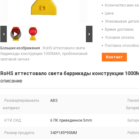
Количество мин за
Цена:
Упаковывая детал
Время доставки:
Условия оплаты:
Поставка способно
Большие изображения :
RoHS аттестовало света
баррикады конструкции 1000MAH, проблесковый
Контакт
световой сигнал
RoHS аттестовало света баррикады конструкции 1000M
описание
Расквартировывать
ABS
Панел
материал:
батарей
КТИ СИД:
6 ПК приведенное 5mm
Батаре
Размер продукта:
340*185*90MM
Работа