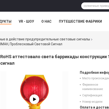
ДУКТЫ
VR - ШОУ
О НАС
ПУТЕШЕСТВИЕ ФАБРИКИ
ые в действие предупредительные световые сигналы
0MAH, Проблесковый Световой Сигнал
RoHS аттестовало света баррикады конструкции
сигнал
Подробная инфор
Место происхожде
Фирменное
наименование:
Сертификация:
Номер модели:
Оплата и достав