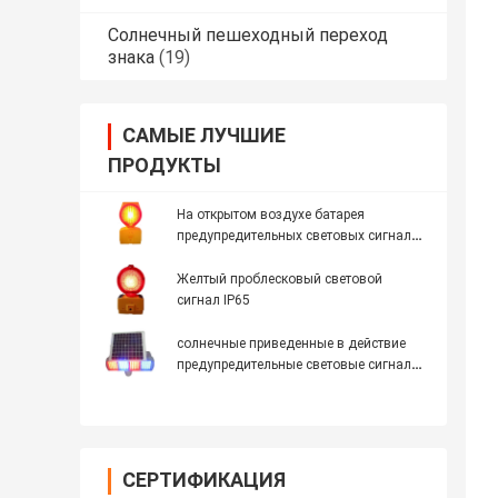
Солнечный пешеходный переход
знака
(19)
САМЫЕ ЛУЧШИЕ
ПРОДУКТЫ
На открытом воздухе батарея
предупредительных световых сигналов
NI-MH СИД 600MAH 5mm солнечная
приведенная в действие
Желтый проблесковый световой
сигнал IP65
солнечные приведенные в действие
предупредительные световые сигналы
12W
СЕРТИФИКАЦИЯ