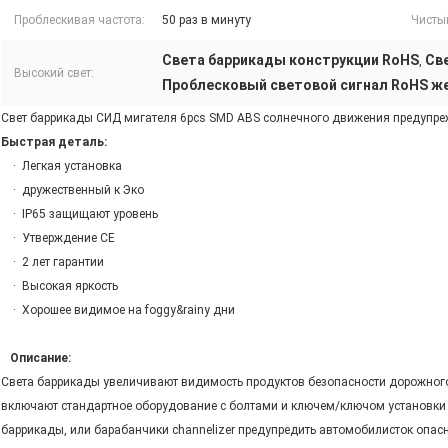
Проблескивая частота:
50 раз в минуту
Чистый
Света баррикады конструкции RoHS
Св
,
Высокий свет:
Проблесковый световой сигнал RoHS 
Свет баррикады СИД мигателя 6pcs SMD ABS солнечного движения предупре
Быстрая деталь:
· Легкая установка
· дружественный к Эко
· IP65 защищают уровень
· Утверждение CE
· 2 лет гарантии
· Высокая яркость
· Хорошее видимое на foggy&rainy дни
Описание:
Света баррикады увеличивают видимость продуктов безопасности дорожного
включают стандартное оборудование с болтами и ключем/ключом установки 
баррикады, или барабанчики channelizer предупредить автомобилисток опасн