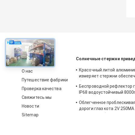
около
Солнечные стержни приве
Красочный литой алюмини
О нас
измеряет стержни обеспе
Путешествие фабрики
безопасности на дорогах 
Беспроводной рефлектор г
стержни дорожной размет
Проверка качества
IP68 водоустойчивый 8000
Свяжитесь мы
безопасности
Облегченное проблескива
Новости
дороги глаз кота 2V 250MA
солнечного белое
Sitemap