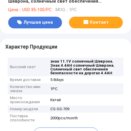
Шеврона, солнечный свет обеспечения
безопасности на дорогах
Цена：USD 85-100/PC
MOQ：1PC
Лучшая цена
Контакт
Характер Продукции
,
знак 11.1V солнечный Шеврона
,
Знак 4.4AH солнечный Шеврона
Высокий свет
Солнечный свет обеспечения
безопасности на дорогах 4.4AH
Время доставки
5-8days
Количество мин
1PC
заказа
Место
Китай
происхождения
Номер модели
CS-SS-709
Поставка
2000pcs/month
способности