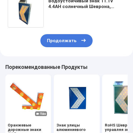
Водоустойчивый знак 11.1V
4.4AH солнечный Шеврона,
солнечный свет обеспечения
безопасности на дорогах
Продолжать
Порекомендованные Продукты
Оранжевые
Знак улицы
RoHS Шеврон
дорожные знаки
алюминиевого
управляя зна